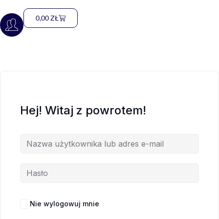
0,00
ZŁ
Hej! Witaj z powrotem!
Nie wylogowuj mnie
Nie pamiętasz hasła?