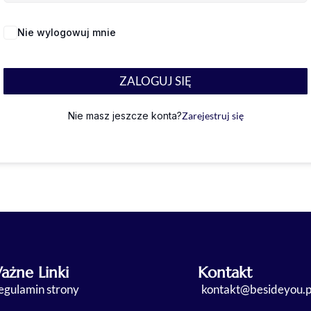
Nie wylogowuj mnie
Nie pamiętasz hasła?
ZALOGUJ SIĘ
Nie masz jeszcze konta?
Zarejestruj się
ażne Linki
Kontakt
egulamin strony
kontakt@besideyou.p