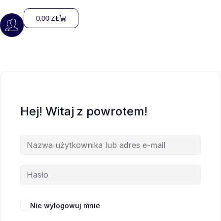
0,00
ZŁ
Hej! Witaj z powrotem!
Nie wylogowuj mnie
Nie pamiętasz hasła?