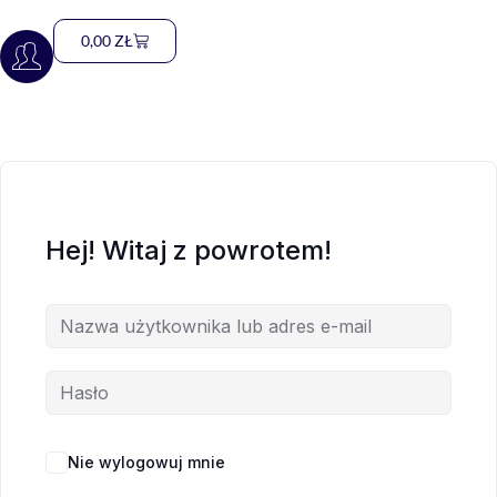
0,00
ZŁ
Hej! Witaj z powrotem!
Nie wylogowuj mnie
Nie pamiętasz hasła?