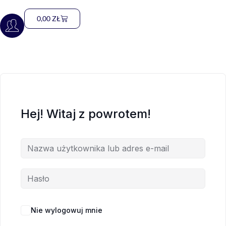
0,00
ZŁ
Hej! Witaj z powrotem!
Nie wylogowuj mnie
Nie pamiętasz hasła?