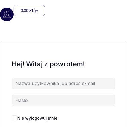
0,00
ZŁ
Hej! Witaj z powrotem!
Nie wylogowuj mnie
Nie pamiętasz hasła?