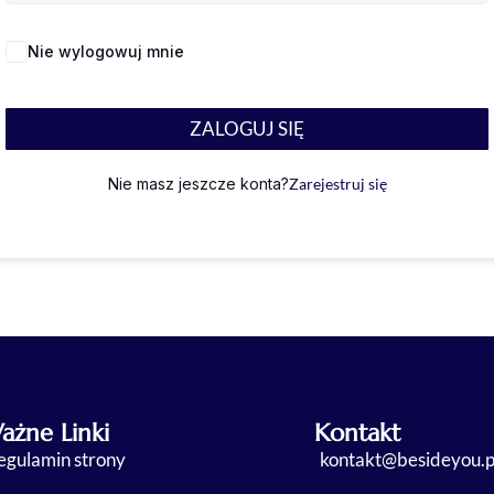
Nie wylogowuj mnie
Nie pamiętasz hasła?
ZALOGUJ SIĘ
Nie masz jeszcze konta?
Zarejestruj się
ażne Linki
Kontakt
egulamin strony
kontakt@besideyou.p