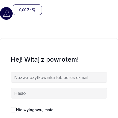
0,00
ZŁ
Hej! Witaj z powrotem!
Nie wylogowuj mnie
Nie pamiętasz hasła?