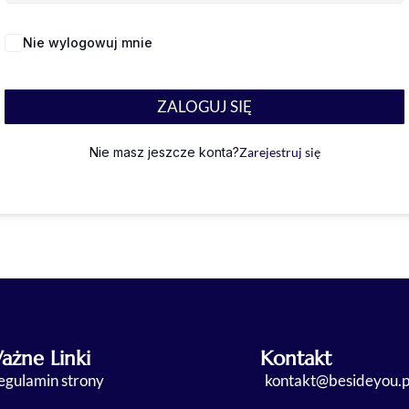
Nie wylogowuj mnie
Nie pamiętasz hasła?
ZALOGUJ SIĘ
Nie masz jeszcze konta?
Zarejestruj się
ażne Linki
Kontakt
egulamin strony
kontakt@besideyou.p