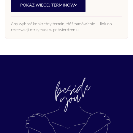
POKAŻ WIĘCEJ TERMINÓW
Aby wybrać konkretny termin, złóż zamówienie — link do
rezerwacji otrzymasz w potwierdzeniu.