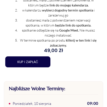
dostaniesz maila z potwierdzeniem zamówienia, w
którym będzie
link do mojego kalendarza.
w kalendarzu
wybierz dogodny termin spotkania
i
zarezerwuj go
dostaniesz maila z potwierdzeniem rezerwacji
spotkania, w którym
będzie link do spotkania.
spotkanie odbędzie się na
Google Meet.
Nie musisz
niczego instalować.
W terminie spotkania po prostu
kliknij w ten link i się
zobaczymy.
49,00
Zł
KUP I ZAPŁAĆ
Najbliższe Wolne Terminy:
09:00
poniedziałek, 10 sierpnia