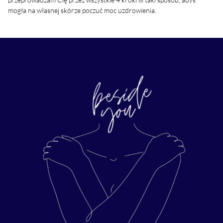
mogła na własnej skórze poczuć moc uzdrowienia.