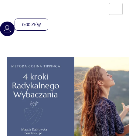
0,00
ZŁ