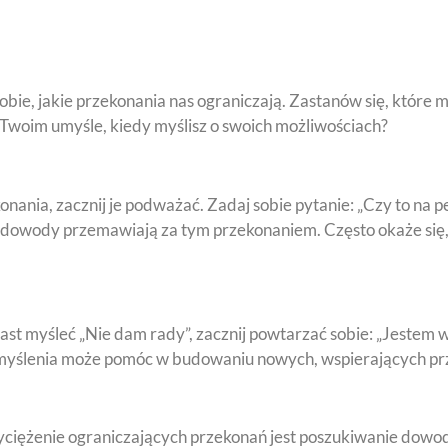
ie, jakie przekonania nas ograniczają. Zastanów się, które m
w Twoim umyśle, kiedy myślisz o swoich możliwościach?
onania, zacznij je podważać. Zadaj sobie pytanie: „Czy to na 
ie dowody przemawiają za tym przekonaniem. Często okaże się, ż
myśleć „Nie dam rady”, zacznij powtarzać sobie: „Jestem w s
 myślenia może pomóc w budowaniu nowych, wspierających pr
ciężenie ograniczających przekonań jest poszukiwanie dowod