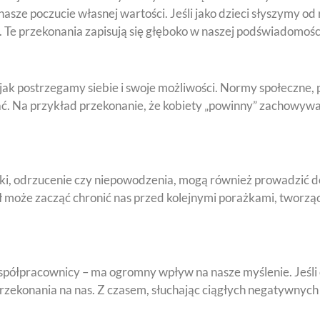
ze poczucie własnej wartości. Jeśli jako dzieci słyszymy od r
 Te przekonania zapisują się głęboko w naszej podświadomości
jak postrzegamy siebie i swoje możliwości. Normy społeczne,
ać. Na przykład przekonanie, że kobiety „powinny” zachowyw
ki, odrzucenie czy niepowodzenia, mogą również prowadzić d
 może zacząć chronić nas przed kolejnymi porażkami, tworząc
 współpracownicy – ma ogromny wpływ na nasze myślenie. Jeśli
rzekonania na nas. Z czasem, słuchając ciągłych negatywnych