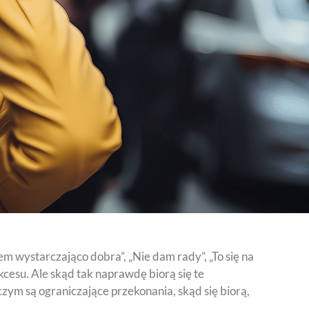
m wystarczająco dobra”, „Nie dam rady”, „To się na
cesu. Ale skąd tak naprawdę biorą się te
czym są ograniczające przekonania, skąd się biorą,