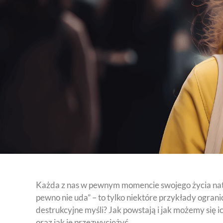
Każda z nas w pewnym momencie swojego życia natraf
pewno nie uda” – to tylko niektóre przykłady ogran
destrukcyjne myśli? Jak powstają i jak możemy się i
oraz jak je przezwyciężyć.