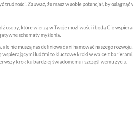
 trudności. Zauważ, że masz w sobie potencjał, by osiągnąć wi
ź osoby, które wierzą w Twoje możliwości i będą Cię wspierać
egatywne schematy myślenia.
a, ale nie muszą nas definiować ani hamować naszego rozwoju
ę wspierającymi ludźmi to kluczowe kroki w walce z barieram
 pierwszy krok ku bardziej świadomemu i szczęśliwemu życiu.