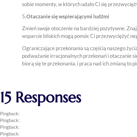
sobie momenty, w których udało Ci się przezwyciężyć
5.
Otaczanie się wspierającymi ludźmi
Zmień swoje otoczenie na bardziej pozytywne. Znajd
wsparcie bliskich mogą pomóc Ci przezwyciężyć n
Ograniczające przekonania są częścią naszego życi
podważanie irracjonalnych przekonań i otaczanie si
biorą się te przekonania, i praca nad ich zmianą to
15 Responses
Pingback:
stendra with food
Pingback:
semaglutide vs tirzepatide clinical trial
Pingback:
tadalafil causes heartburn
Pingback:
shallow breathing ozempic