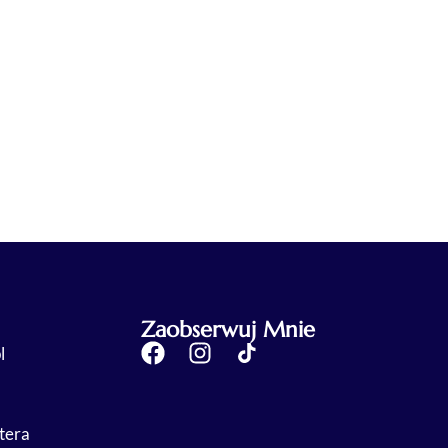
Zaobserwuj Mnie
l
tera