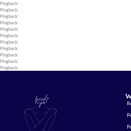
Pingback:
flagyl syrup uses for babies
Pingback:
cialis strengths
Pingback:
bupropion hydrochloride structure
Pingback:
acyclovir ointment over the counter
Pingback:
ketoconazole full overview
Pingback:
toradol explained simply
Pingback:
toradol migraine key facts
Pingback:
toradol short term use reference
Pingback:
ivermectin for demodex
Pingback:
ivermectin rosacea clinical mechanism
Pingback:
minoxidil action explained
W
R
P
P